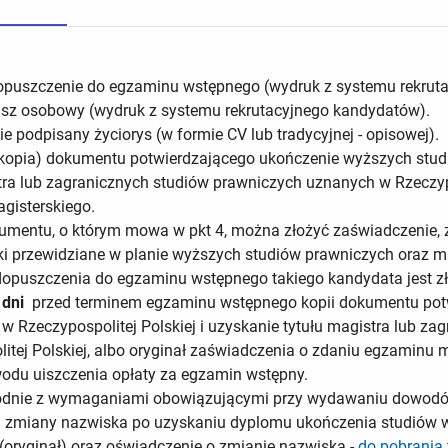
opuszczenie do egzaminu wstępnego (wydruk z systemu rekrut
usz osobowy (wydruk z systemu rekrutacyjnego kandydatów).
e podpisany życiorys (w formie CV lub tradycyjnej - opisowej).
kopia) dokumentu potwierdzającego ukończenie wyższych studi
tra lub zagranicznych studiów prawniczych uznanych w Rzeczypo
gisterskiego.
mentu, o którym mowa w pkt 4, można złożyć zaświadczenie, z 
ki przewidziane w planie wyższych studiów prawniczych oraz 
puszczenia do egzaminu wstępnego takiego kandydata jest złoże
 dni
przed terminem egzaminu wstępnego kopii dokumentu pot
w Rzeczypospolitej Polskiej i uzyskanie tytułu magistra lub z
itej Polskiej, albo oryginał zaświadczenia o zdaniu egzaminu 
odu uiszczenia opłaty za egzamin wstępny.
godnie z wymaganiami obowiązującymi przy wydawaniu dowodó
 zmiany nazwiska po uzyskaniu dyplomu ukończenia studiów w
oryginał) oraz oświadczenie o zmianie nazwiska -
do pobrania 