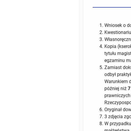
Wniosek o d
Kwestionari
Własnoręczni
Kopia (ksero
tytułu magis
egzaminu ma
Zamiast doku
odbył prakty
Warunkiem do
później niż
7
prawniczych 
Rzeczypospol
Oryginał dow
3 zdjęcia z
W przypadku
małżeństwa (