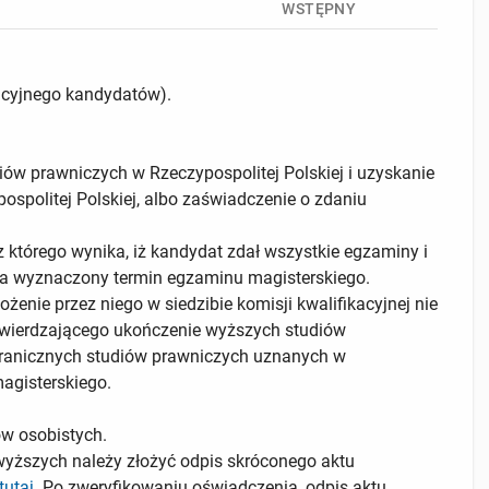
WSTĘPNY
acyjnego kandydatów).
ów prawniczych w Rzeczypospolitej Polskiej i uzyskanie
spolitej Polskiej, albo zaświadczenie o zdaniu
którego wynika, iż kandydat zdał wszystkie egzaminy i
ma wyznaczony termin egzaminu magisterskiego.
nie przez niego w siedzibie komisji kwalifikacyjnej nie
wierdzającego ukończenie wyższych studiów
agranicznych studiów prawniczych uznanych w
magisterskiego.
w osobistych.
yższych należy złożyć odpis skróconego aktu
tutaj
. Po zweryfikowaniu oświadczenia, odpis aktu